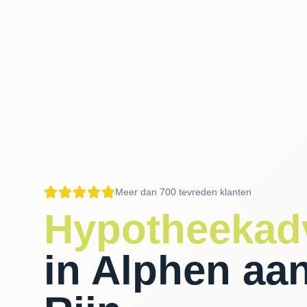
Meer dan 700 tevreden klanten
Hypotheekad
in Alphen aa