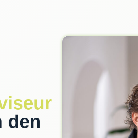
viseur
n den