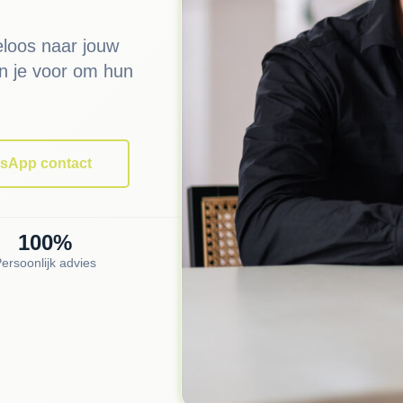
eloos naar jouw
n je voor om hun
sApp contact
100
%
ersoonlijk advies